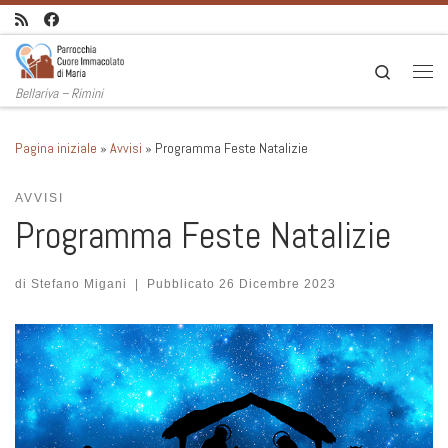
Passa al contenuto
Search
Men
Bellariva – Rimini
Pagina iniziale
»
Avvisi
»
Programma Feste Natalizie
AVVISI
Programma Feste Natalizie
di
Stefano Migani
|
Pubblicato
26 Dicembre 2023