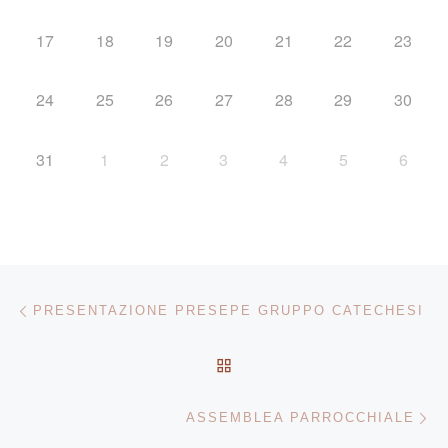
17
18
19
20
21
22
23
24
25
26
27
28
29
30
31
1
2
3
4
5
6
Navigazione articoli
Articolo precedente
PRESENTAZIONE PRESEPE GRUPPO CATECHESI
RITORNA ALLA LISTA DEG
Ar
ASSEMBLEA PARROCCHIALE