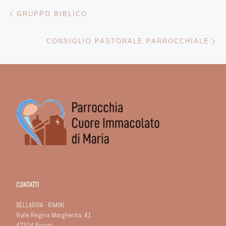
Navigazione articoli
Articolo precedente
GRUPPO BIBLICO
Ar
CONSIGLIO PASTORALE PARROCCHIALE
CONTATTI
BELLARIVA - RIMINI
Viale Regina Margherita, 41
47924 Rimini