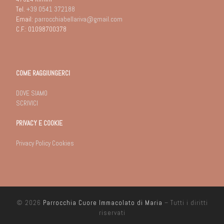
Tel.
+39 0541 372188
Email:
parrocchiabellariva@gmail.com
C.F.: 01098700378
COME RAGGIUNGERCI
DOVE SIAMO
SCRIVICI
PRIVACY E COOKIE
Privacy Policy Cookies
© 2026
Parrocchia Cuore Immacolato di Maria
– Tutti i diritti
riservati