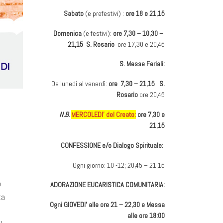
Sabato
(e prefestivi) :
ore 18 e 21,15
Domenica
(e festivi):
ore 7,30 – 10,30 –
21,15 S. Rosario
ore 17,30 e 20,45
S. Messe Feriali:
Da lunedì al venerdì:
ore 7,30 – 21,15 S.
Rosario
ore 20,45
N.B.
MERCOLEDI’ del Creato:
ore 7,30 e
21,15
CONFESSIONE e/o Dialogo Spirituale:
Ogni giorno: 10 -12; 20,45 – 21,15
o
ADORAZIONE EUCARISTICA COMUNITARIA:
ta
Ogni GIOVEDI’ alle ore 21 – 22,30 e Messa
alle ore 18:00