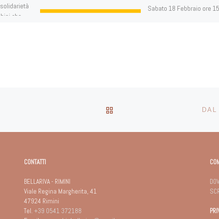
 solidarietà
Sabato 18 Febbraio ore 1
bini che
nel Teatro parrocchiale: Fe
carnevale per ragazzi e gen
(con sfilata delle mascher
giochi e dolci) […]
RITORNA ALLA LISTA DEG
DAL
CONTATTI
CO
BELLARIVA - RIMINI
DOV
Viale Regina Margherita, 41
SCR
47924 Rimini
Tel.
+39 0541 372188
PRI