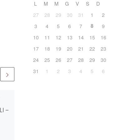
L
M
M
G
V
S
D
27
28
29
30
31
1
2
8
3
4
5
6
7
9
10
11
12
13
14
15
16
17
18
19
20
21
22
23
24
25
26
27
28
29
30
31
1
2
3
4
5
6
o
Pubblicato
30 Luglio 2023
SEGUENDO TE –
LI –
Swingeneris
Concerto di musica pop – rock
in onore di Sant’Antonio da