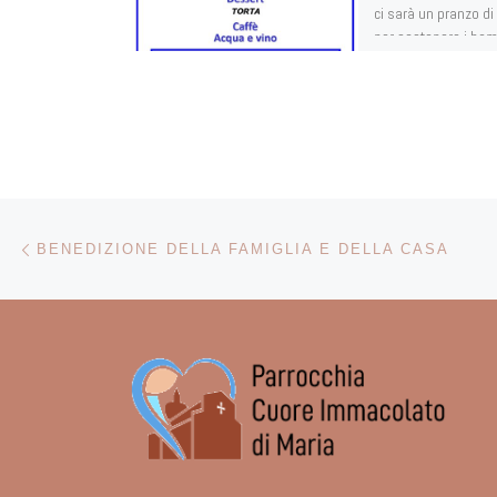
ci sarà un pranzo di
per sostenere i bam
vogliono […]
Navigazione articoli
Articolo precedente
BENEDIZIONE DELLA FAMIGLIA E DELLA CASA