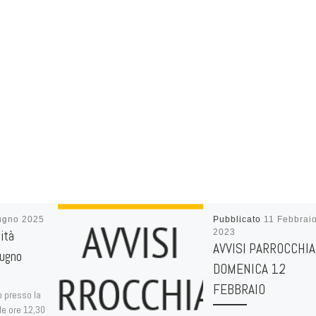
ugno 2025
Pubblicato
11 Febbrai
ità
2023
AVVISI PARROCCHIA
ugno
DOMENICA 12
FEBBRAIO
 presso la
le ore 12,30