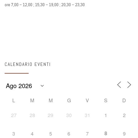
ore 7,00 – 12,00 ; 15,30 – 19,00 ; 20,30 – 23,30
CALENDARIO EVENTI
L
M
M
G
V
S
D
27
28
29
30
31
1
2
8
3
4
5
6
7
9