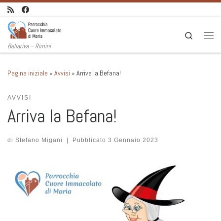
Passa al contenuto
Search
Men
Bellariva – Rimini
Pagina iniziale
»
Avvisi
»
Arriva la Befana!
AVVISI
Arriva la Befana!
di
Stefano Migani
|
Pubblicato
3 Gennaio 2023