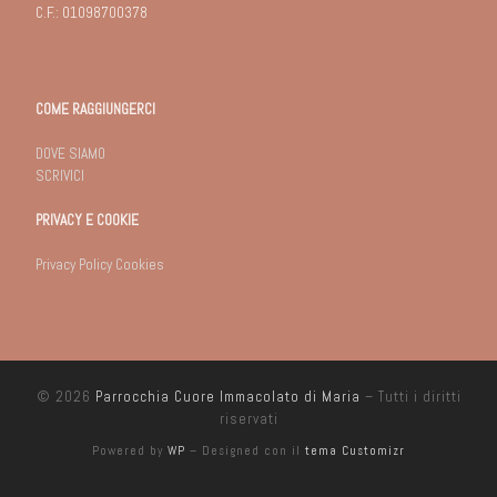
C.F.: 01098700378
COME RAGGIUNGERCI
DOVE SIAMO
SCRIVICI
PRIVACY E COOKIE
Privacy Policy Cookies
© 2026
Parrocchia Cuore Immacolato di Maria
– Tutti i diritti
riservati
Powered by
WP
– Designed con il
tema Customizr