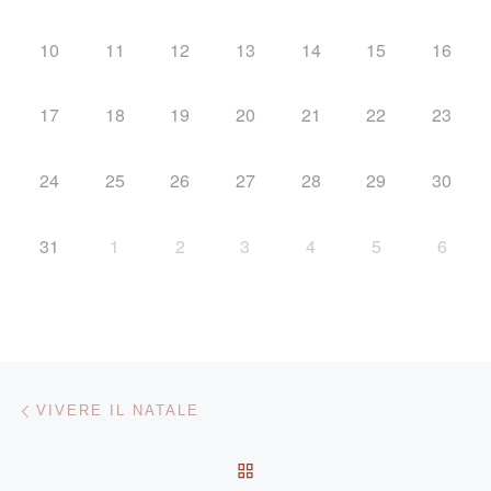
10
11
12
13
14
15
16
17
18
19
20
21
22
23
24
25
26
27
28
29
30
31
1
2
3
4
5
6
Navigazione articoli
Articolo precedente
VIVERE IL NATALE
RITORNA ALLA LISTA DEG