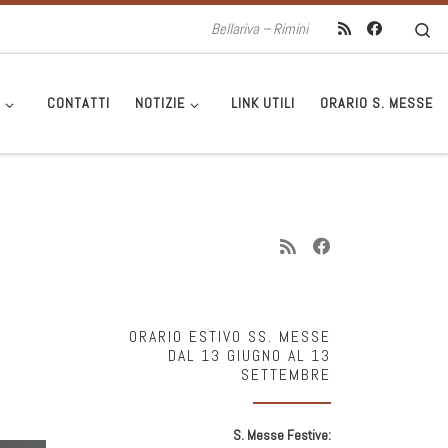
Se
Bellariva – Rimini
I
CONTATTI
NOTIZIE
LINK UTILI
ORARIO S. MESSE
ORARIO ESTIVO SS. MESSE
DAL 13 GIUGNO AL 13
SETTEMBRE
S. Messe Festive: