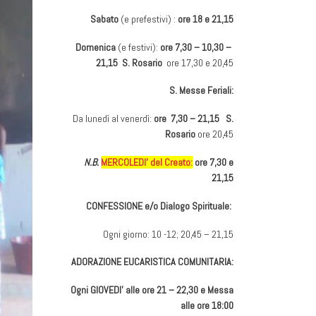
Sabato
(e prefestivi) :
ore 18 e 21,15
Domenica
(e festivi):
ore 7,30 – 10,30 –
21,15 S. Rosario
ore 17,30 e 20,45
S. Messe Feriali:
Da lunedì al venerdì:
ore 7,30 – 21,15 S.
Rosario
ore 20,45
N.B.
MERCOLEDI’ del Creato:
ore 7,30 e
21,15
CONFESSIONE e/o Dialogo Spirituale:
Ogni giorno: 10 -12; 20,45 – 21,15
ADORAZIONE EUCARISTICA COMUNITARIA:
Ogni GIOVEDI’ alle ore 21 – 22,30 e Messa
alle ore 18:00