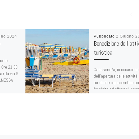
gno 2024
Pubblicato
2 Giugno 2
o
Benedizione dell’atti
turistica
Cuore
 Ore 21,00
Carissimo/a, in occasione
 (da via S.
dell’apertura delle attività
S.MESSA
turistiche ci piacerebbe po
far visita ad alberghi, bagn
esercizi commerciali e di
ristorazione, per un […]