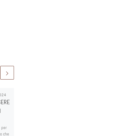
2024
Pubblicato
11 Gennaio
SERE
2025
Saluto a Don Maurizio
I
Qui di seguito le immagini della
 per
SS. Messa celebrata domenica
lo che