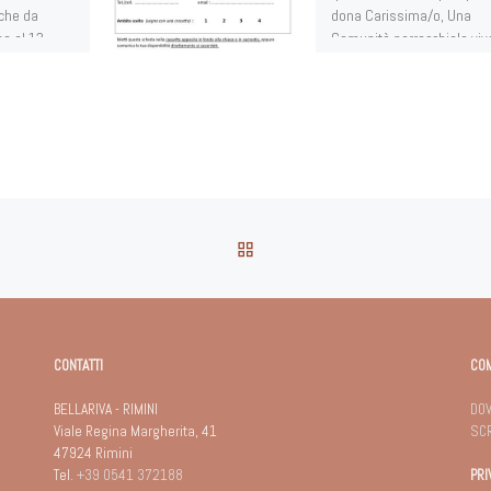
 che da
dona Carissima/o, Una
no al 13
Comunità parrocchiale viv
[…]
la disponibilità […]
RITORNA ALLA LISTA DEG
CONTATTI
CO
BELLARIVA - RIMINI
DOV
Viale Regina Margherita, 41
SCR
47924 Rimini
Tel.
+39 0541 372188
PRI