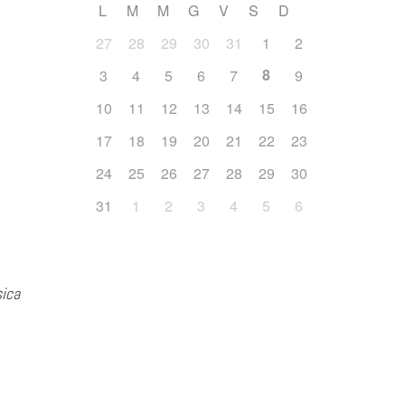
L
M
M
G
V
S
D
27
28
29
30
31
1
2
8
3
4
5
6
7
9
10
11
12
13
14
15
16
17
18
19
20
21
22
23
24
25
26
27
28
29
30
31
1
2
3
4
5
6
sica