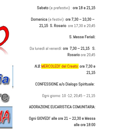
Sabato
(e prefestivi) :
ore 18 e 21,15
Domenica
(e festivi):
ore 7,30 – 10,30 –
21,15 S. Rosario
ore 17,30 e 20,45
S. Messe Feriali:
Da lunedì al venerdì:
ore 7,30 – 21,15 S.
Rosario
ore 20,45
N.B.
MERCOLEDI’ del Creato:
ore 7,30 e
21,15
CONFESSIONE e/o Dialogo Spirituale:
Ogni giorno: 10 -12; 20,45 – 21,15
ADORAZIONE EUCARISTICA COMUNITARIA:
Ogni GIOVEDI’ alle ore 21 – 22,30 e Messa
alle ore 18:00