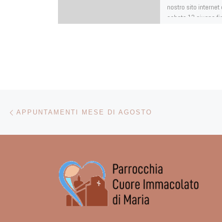
nostro sito internet
sabato 13 giugno fi
settembre entrerà 
Navigazione articoli
Articolo precedente
APPUNTAMENTI MESE DI AGOSTO