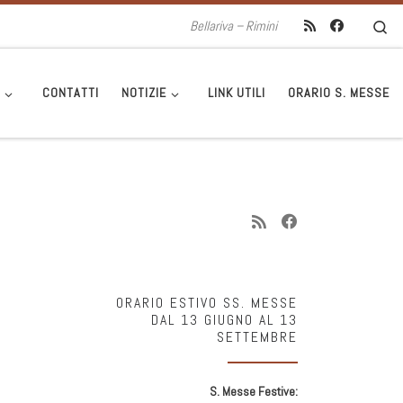
Se
Bellariva – Rimini
I
CONTATTI
NOTIZIE
LINK UTILI
ORARIO S. MESSE
ORARIO ESTIVO SS. MESSE
DAL 13 GIUGNO AL 13
SETTEMBRE
S. Messe Festive: